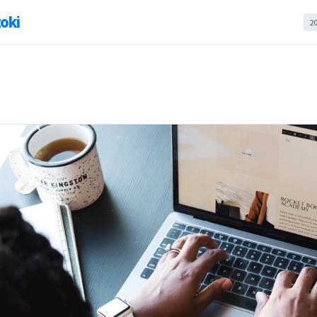
oki
2