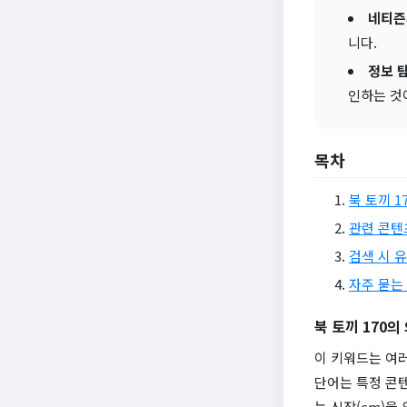
네티즌
니다.
정보 
인하는 것
목차
북 토끼 1
관련 콘텐
검색 시 
자주 묻는 
북 토끼 170의
이 키워드는 여러
단어는 특정 콘텐
는 신장(cm)을