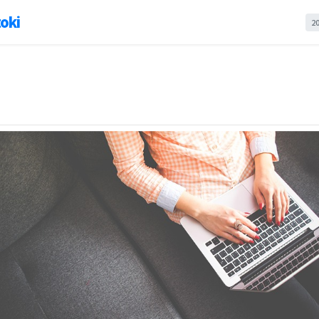
oki
2