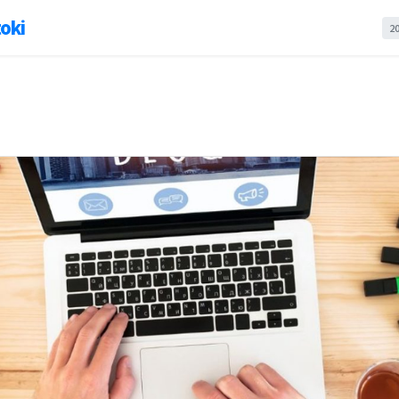
oki
2