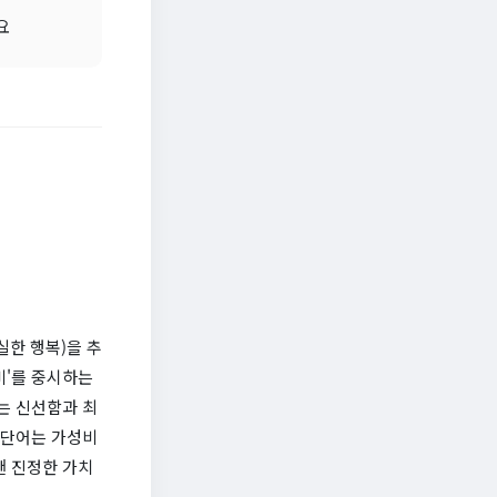
요
한 행복)을 추
비'를 중시하는
는 신선함과 최
 단어는 가성비
뺀 진정한 가치